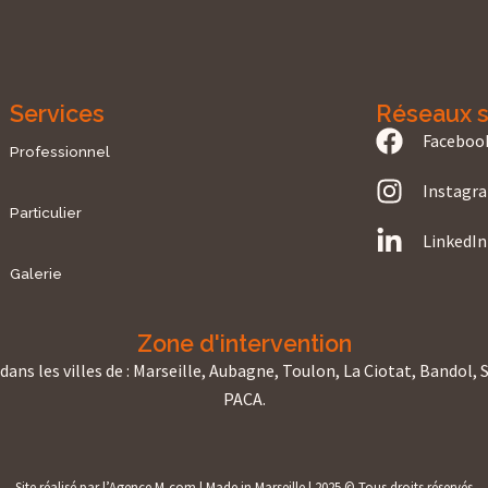
Services
Réseaux s
Faceboo
Professionnel
Instagr
Particulier
LinkedIn
Galerie
Zone d'intervention
ans les villes de : Marseille, Aubagne, Toulon, La Ciotat, Bandol,
PACA.
Site réalisé par l’Agence M-com | Made in Marseille | 2025 © Tous droits réservés